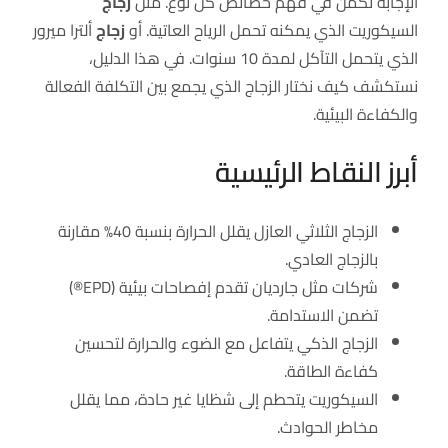
الإجابة تكمن في فهم خصائص كل نوع. مثل
زجاج
السيكوريت الذي يمكنه تحمل الرياح العاتية. أو
زجاج
ألترا ميرور
الذي يتحمل التآكل لمدة 10 سنوات. في هذا الدليل،
نستكشف كيف نختار الزجاج الذي يجمع بين التكلفة الفعالة
والكفاءة البيئية.
أبرز النقاط الرئيسية
الزجاج الثلاثي العازل يقلل الحرارة بنسبة 40% مقارنة
بالزجاج العادي.
شركات مثل جارديان تقدم إفصاحات بيئية (EPD®)
تضمن الاستدامة.
الزجاج الذكي يتفاعل مع الضوء والحرارة لتحسين
كفاءة الطاقة.
السيكوريت يتحطم إلى شظايا غير حادة، مما يقلل
مخاطر الحوادث.