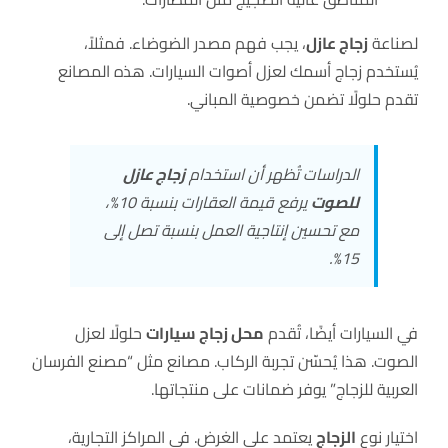
لصناعة
زجاج عازل
، يجب فهم مصدر الضوضاء. فمثلاً،
يُستخدم زجاج أسمك لعزل أصوات السيارات. هذه المصانع
تقدم حلولًا تضمن خصوصية المباني.
الدراسات تُظهر أن استخدام
زجاج عازل
للصوت
يرفع قيمة العقارات بنسبة 10%،
مع تحسين إنتاجية العمل بنسبة تصل إلى
15%.
في السيارات أيضًا، تُقدم
محل زجاج سيارات
حلولًا لعزل
الصوت. هذا يُحسّن تجربة الركاب. مصانع مثل “مصنع الفرسان
العربية للزجاج” يوفر ضمانات على منتجاتها.
اختيار نوع
الزجاج
يعتمد على الغرض. في المراكز التجارية،