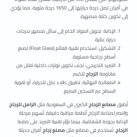
في أفران تصل درجة حرارتها إلى 1650 درجة مئوية، مما يؤدي
إلى تكوين كتلة منصهرة.
الإذابة: تحويل المواد الخام إلى سائل منصهر بدرجات
حرارة عالية.
التشكيل: استخدام تقنية العائم (Float Glass) لصنع
أسطح زجاجية مستوية.
التبريد التدريجي: تجنب تكوين توترات داخلية تقلل من
مقاومة
الزجاج
للكسر.
المعالجة النهائية: تطبيق طلاء عازل للحرارة، أو تقوية
السطح عبر التسخين السريع.
تُطبق
مصانع الزجاج
الكبرى في السعودية مثل
الزامل للزجاج
و
النصر لصناعة الزجاج
أنظمة مراقبة دقيقة. تُسهم مرحلة
الإذابة بجودة الشفافية، بينما تؤثر تقنية التبريد على صلابة
الزجاج
. تُستخدم في مصانع مثل
مصنع زجاج
أفران حديثة