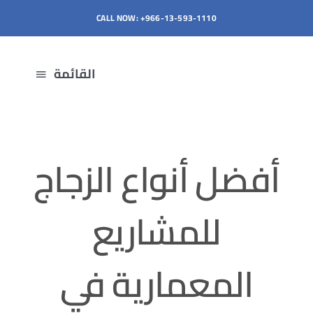
Ski
CALL NOW: +966-13-593-1110
t
conten
القائمة
الرئيسية
أفضل أنواع الزجاج
مصنع الزجاج
للمشاريع
من نحن
المعمارية في
الصور