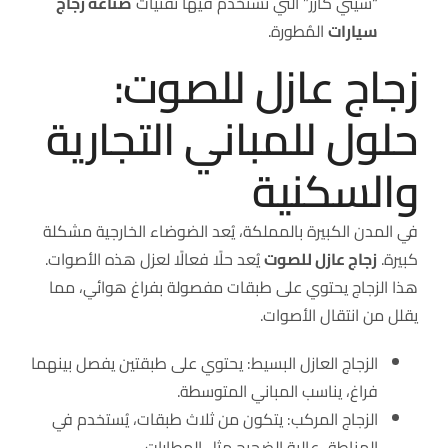
“سيتي كارز” التي تُستخدم فيها تقنيات
صناعة زجاج
سيارات
المُطورة.
زجاج عازل للصوت:
حلول للمباني التجارية
والسكنية
في المدن الكبيرة بالمملكة، يُعد الضوضاء الخارجية مشكلة
كبيرة.
زجاج عازل للصوت
يُعد حلًا فعالًا لعزل هذه الأصوات.
هذا الزجاج يحتوي على طبقات مفصولة بفراغ هوائي، مما
يقلل من انتقال الأصوات.
الزجاج العازل البسيط: يحتوي على طبقتين يفصل بينهما
فراغ، يناسب المباني المتوسطة.
الزجاج المركب: يتكون من ثلاث طبقات، يُستخدم في
المناطق عالية الضجيج مثل المطارات.