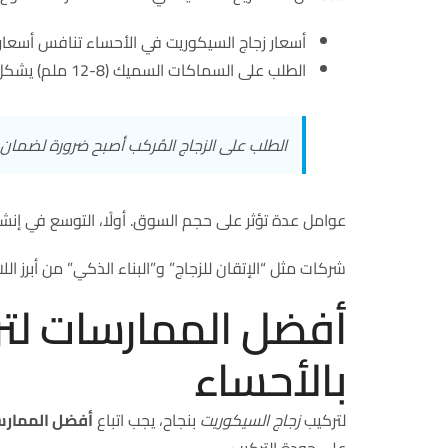
أسعار زجاج السيكوريت في الأحساء تنافس أسعار الرياض وجدة بنسبة 
الطلب على السماكات السميك (8-12 ملم) يشكل 70% من إجمالي المبيعات.
الطلب على الزجاج المُركب أصبح ضرورة لضمان 
عوامل عدة تؤثر على حجم السوق. أولًا، التوسع في إنشاء المج
شركات مثل “الإتقان للزجاج” و”البناء الذكي” من أبرز الل
أفضل الممارسات لتر
بالأحساء
لتركيب
زجاج السيكوريت
بنجاح، يجب اتباع
أفضل الممارس