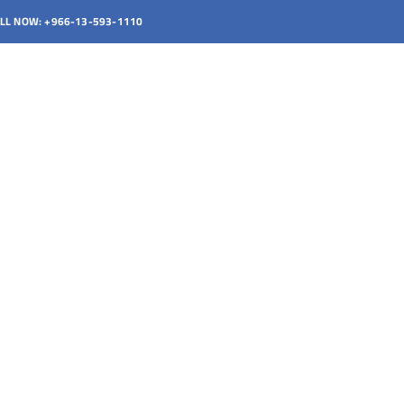
Ski
LL NOW: +966-13-593-1110
t
conten