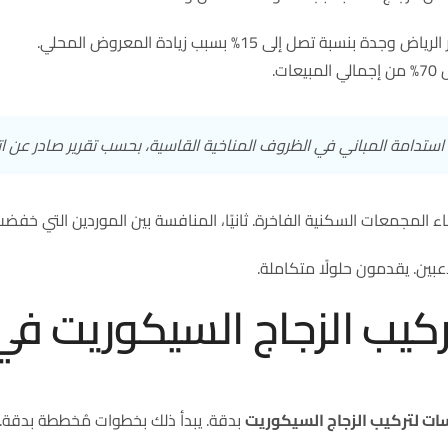
تصل إلى 15% بسبب زيادة المعروض المحلي.
استدامة المباني في الظروف المناخية القاسية، بحسب تقرير صادر عن اتح
معات السكنية الفاخرة. ثانيًا، المنافسة بين الموردين التي خفضت الأسعار بنسب
اعبين. يقدمون حلولًا متكاملة.
كيب الزجاج السيكوريت في
ات لتركيب الزجاج السيكوريت
بدقة. يبدأ ذلك بخطوات مُخططة بدقة. ي