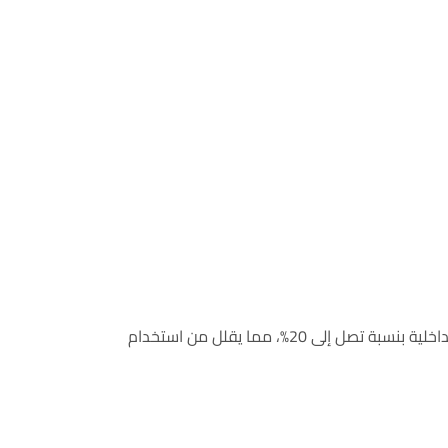
المناخ الحار والجاف في الأحساء يتطلب اختيار سماكة الزجاج وفقاً لدرجات الحرارة. الزجاج السيكوريت يُقلل ارتفاع درجات الحرارة الداخلية بنسبة تصل إلى 20%، مما يقلل من استخدام