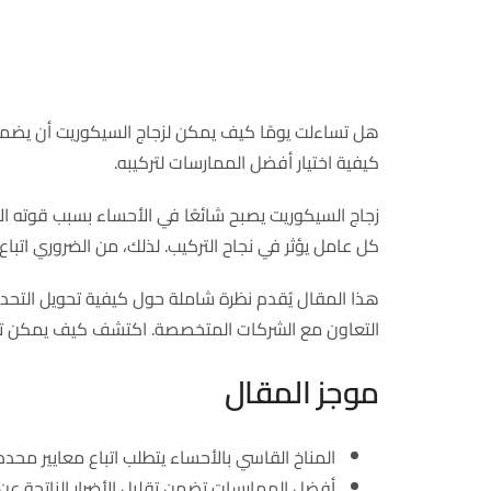
هل تساءلت يومًا كيف يمكن لزجاج السيكوريت أن يضمن حم
كيفية اختيار أفضل الممارسات لتركيبه.
زجاج السيكوريت يصبح شائعًا في الأحساء بسبب قوته الأم
كل عامل يؤثر في نجاح التركيب. لذلك، من الضروري اتباع
هذا المقال يُقدم نظرة شاملة حول كيفية تحويل التحديا
التعاون مع الشركات المتخصصة. اكتشف كيف يمكن تح
موجز المقال
المناخ القاسي بالأحساء يتطلب اتباع معايير محدد
أفضل الممارسات تضمن تقليل الأضرار الناتجة عن ال